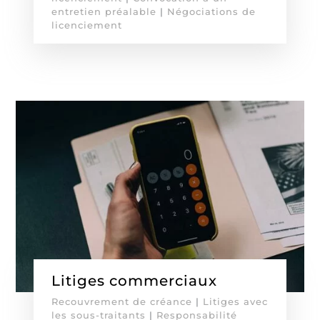
entretien préalable
|
Négociations de
licenciement
Litiges commerciaux
Recouvrement de créance
|
Litiges avec
les sous-traitants
|
Responsabilité