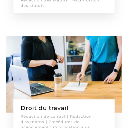
des statuts
Droit du travail
Rédaction de contrat
|
Rédaction
d'avenants
|
Procédures de
licenciement
|
Convocation à un