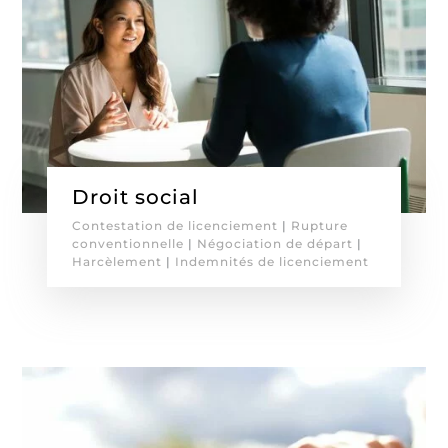
Droit social
Contestation de licenciement
|
Rupture
conventionnelle
|
Négociation de départ
|
Harcèlement
|
Indemnités de licenciement