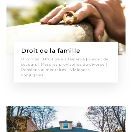
Droit de la famille
Divorces
|
Droit de visite/garde
|
Devoir de
secours
|
Mesures provisoires du divorce
|
Pensions alimentaires
|
Violences
conjugales