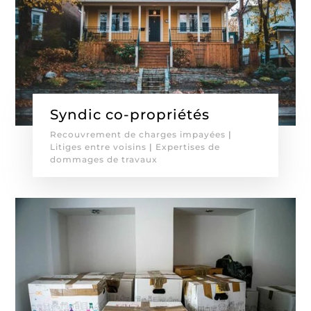
Syndic co-propriétés
Recouvrement de charges impayées
|
Litiges entre voisins
|
Expertises de
dommages de travaux