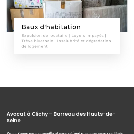
Baux d'habitation
Expulsion de locataire
|
Loyers impayés
|
Trêve hivernale
|
Insalubrité et dégradation
de logement
Avocat à Clichy – Barreau des Hauts-de-
Seine
Sonia Kepes vous conseille et vous défend que vous soyez de Paris