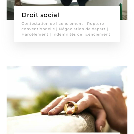
Droit social
Contestation de licenciement
|
Rupture
conventionnelle
|
Négociation de départ
|
Harcèlement
|
Indemnités de licenciement