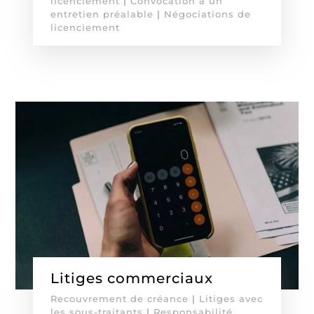
licenciement
|
Convocation à un
entretien préalable
|
Négociations de
licenciement
Litiges commerciaux
Recouvrement de créance
|
Litiges avec
les sous-traitants
|
Responsabilité