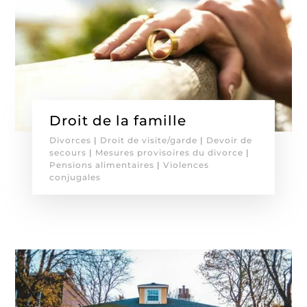
Droit de la famille
Divorces
|
Droit de visite/garde
|
Devoir de
secours
|
Mesures provisoires du divorce
|
Pensions alimentaires
|
Violences
conjugales