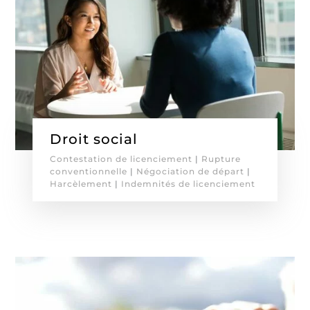
Droit social
Contestation de licenciement
|
Rupture
conventionnelle
|
Négociation de départ
|
Harcèlement
|
Indemnités de licenciement