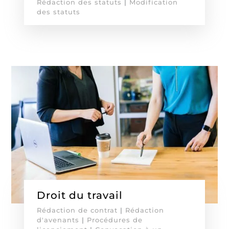
Rédaction des statuts
|
Modification
des statuts
Droit du travail
Rédaction de contrat
|
Rédaction
d'avenants
|
Procédures de