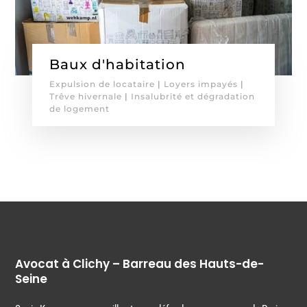
Baux d'habitation
Expulsion de locataire
|
Loyers impayés
|
Trêve hivernale
|
Insalubrité et dégradation
de logement
Avocat à Clichy – Barreau des Hauts-de-
Seine