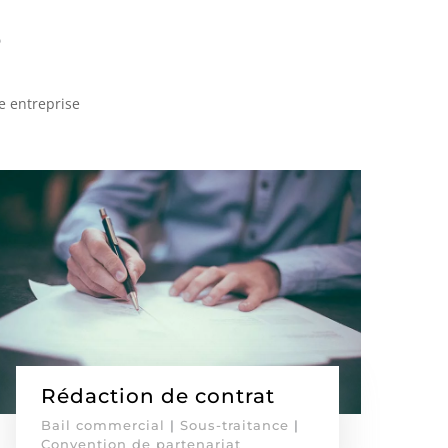
s
e entreprise
Rédaction de contrat
Bail commercial
|
Sous-traitance
|
Convention de partenariat