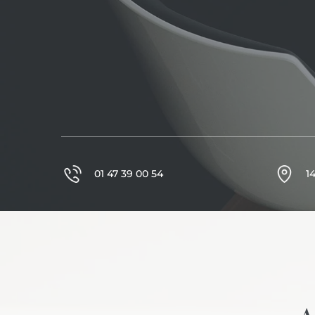
01 47 39 00 54
1