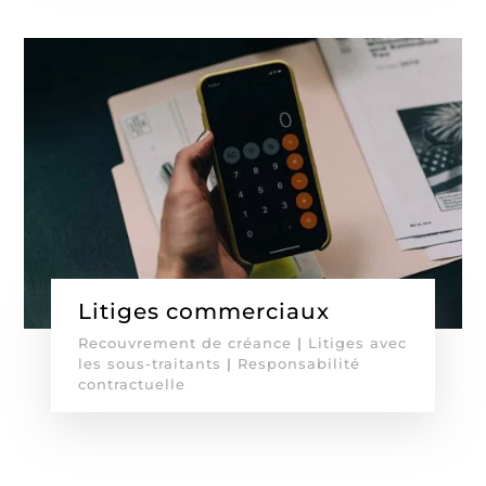
Litiges commerciaux
Recouvrement de créance
|
Litiges avec
les sous-traitants
|
Responsabilité
contractuelle