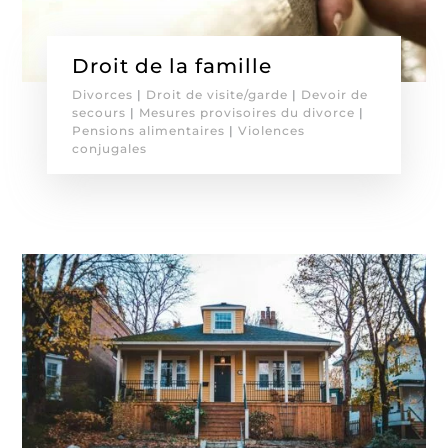
Droit de la famille
Divorces
|
Droit de visite/garde
|
Devoir de
secours
|
Mesures provisoires du divorce
|
Pensions alimentaires
|
Violences
conjugales