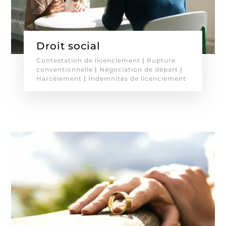
Droit social
Contestation de licenciement
|
Rupture
conventionnelle
|
Négociation de départ
|
Harcèlement
|
Indemnités de licenciement