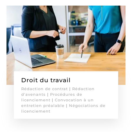
Droit du travail
Rédaction de contrat
|
Rédaction
d'avenants
|
Procédures de
licenciement
|
Convocation à un
entretien préalable
|
Négociations de
licenciement